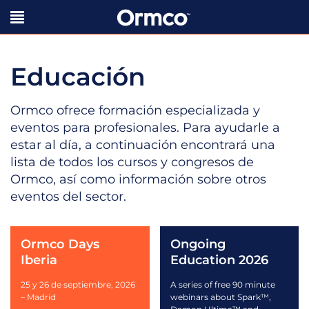
Educación
Ormco ofrece formación especializada y
eventos para profesionales. Para ayudarle a
estar al día, a continuación encontrará una
lista de todos los cursos y congresos de
Ormco, así como información sobre otros
eventos del sector.
Ormco Days
Ongoing
Iberia
Education 2026
25 y 26 de septiembre, 2026
A series of free 90 minute
– Madrid
webinars about Spark™,