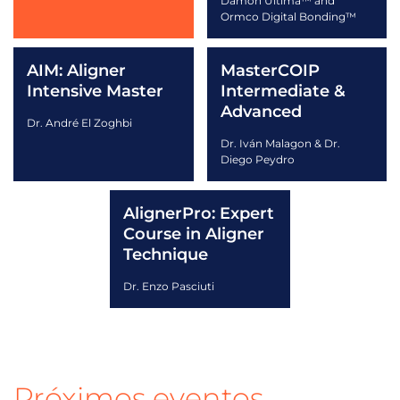
Damon Ultima™ and
Ormco Digital Bonding™
AIM: Aligner
MasterCOIP
Intensive Master
Intermediate &
Advanced
Dr. André El Zoghbi
Dr. Iván Malagon & Dr.
Diego Peydro
AlignerPro: Expert
Course in Aligner
Technique
Dr. Enzo Pasciuti
Próximos eventos