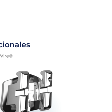
cionales
-Wire®