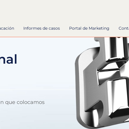
ucación
Informes de casos
Portal de Marketing
Cont
nal
win que colocamos