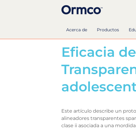
Acerca de
Productos
Ed
INFORME DE CASO
Eficacia de
Transpare
adolescen
Este artículo describe un prot
alineadores transparentes spa
clase ii asociada a una mordid