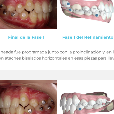
Final de la Fase 1
Fase 1 del Refinamiento
planeada fue programada junto con la proinclinación y, en 
ron ataches biselados horizontales en esas piezas para lle