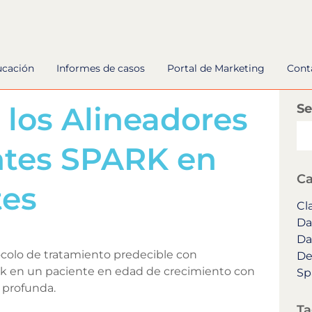
ucación
Informes de casos
Portal de Marketing
Cont
 los Alineadores
Se
ntes SPARK en
Ca
tes
Cla
Da
Da
ocolo de tratamiento predecible con
De
rk en un paciente en edad de crecimiento con
Sp
a profunda.
Ta