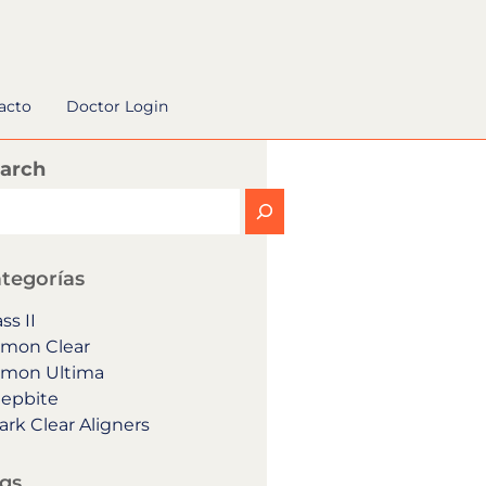
acto
Doctor Login
arch
tegorías
ss II
mon Clear
mon Ultima
epbite
ark Clear Aligners
gs